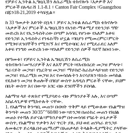
የቻይና ኢንትል ኢግዚቢሽን ለሴራሚክ ቴክኖሎጉ ፣እቃዎች እና
ምርቶች በአዳራሽ 1.1-8.1 ፣ Canton Fair Complex ፣Guangzhou
በጁን18-21,2019 ተካሄዷል።
ከ 33 ዓመታት እድገት በኋላ ፣ ቻይና ኢንቴል ለሴራሚክ ቴክኖሎጉ
፣እቃዎች እና ምርቶች ኤግዚቢሽን የአንድ-ማቆሚያ የድንጋይ ግዥ
መድረክ እና የኢንዱስትሪው በጣም አሳሳቢ የሆነው የአለም አቀፍ
የድንጋይ ኢንዱስትሪ የንፋስ ቫን ሆኗል ።ገበያን የሚመረምር፣ምርት
የሚገዛ፣ደንበኞችን የሚገናኝ እና የሚተባበር እና የሚደራደር አለም
አቀፍ የንግድ መድረክ ነው።የአለም የድንጋይ ሰዎች ጓደኛ ክበብ ነው.
በየዓመቱ፣ የቻይና ኢንትል ኤግዚቢሽን ለሴራሚክ
ቴክኖሎጉ፣መሣሪያዎች እና ለእኛ ምርት።የእብነበረድ መጋዝ ምላጭ፣
ግራናይት መጋዝ፣ የኳርትዝ መጋዝ፣ ማይክሮ-ክራስታላይዝድ የድንጋይ
መጋዝ፣ የሴራሚክ መጋዝ እና የመሳሰሉትን እናሳያለን።ከነሱ መካከል
የዴክቶን መጋዝ ቅጠሎች በገበያ ውስጥ አዳዲስ ምርቶች ናቸው, ይህም
በቤት ውስጥ እና በውጭ አገር ብዙ ደንበኞችን ይስባል.
አልማዝ ላይ ተጽእኖ የሚያሳድሩ ብዙ ምክንያቶች አሉ, እና በጣም
አስፈላጊዎቹ የሚከተሉት ናቸው.
1. የአልማዝ ቅንጣቢ መጠን፡ በብዛት ጥቅም ላይ የሚውለው የአልማዝ
ቅንጣት መጠን 30/35～60/80 ነው።ድንጋዩ በጠነከረ መጠን የእህል
መጠኑ የተሻለ ይሆናል።ምክንያቱም በተመሳሳዩ የግፊት ሁኔታዎች
ውስጥ, የአልማዝ ጥቃቅን እና ጥርት ያለ, ይህ ወደ ጠንካራ ድንጋይ
ለመቁረጥ ይረዳል.በተጨማሪም በአጠቃላይ ትላልቅ-ዲያሜትር ያላቸው