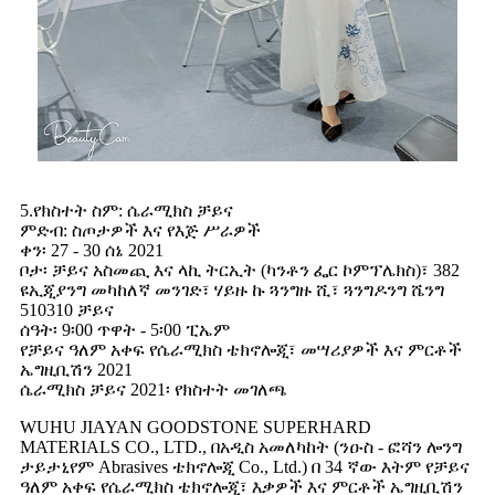
5.የክስተት ስም: ሴራሚክስ ቻይና
ምድብ: ስጦታዎች እና የእጅ ሥራዎች
ቀን፡ 27 - 30 ሰኔ 2021
ቦታ፡ ቻይና አስመጪ እና ላኪ ትርኢት (ካንቶን ፌር ኮምፕሌክስ)፣ 382
ዩኢጂያንግ መካከለኛ መንገድ፣ ሃይዙ ኩ ጓንግዙ ሺ፣ ጓንግዶንግ ሼንግ
510310 ቻይና
ሰዓት፡ 9፡00 ጥዋት - 5፡00 ፒኤም
የቻይና ዓለም አቀፍ የሴራሚክስ ቴክኖሎጂ፣ መሣሪያዎች እና ምርቶች
ኤግዚቢሽን 2021
ሴራሚክስ ቻይና 2021፡ የክስተት መገለጫ
WUHU JIAYAN GOODSTONE SUPERHARD
MATERIALS CO., LTD., በአዲስ አመለካከት (ንዑስ - ፎሻን ሎንግ
ታይታኒየም Abrasives ቴክኖሎጂ Co., Ltd.) በ 34 ኛው እትም የቻይና
ዓለም አቀፍ የሴራሚክስ ቴክኖሎጂ፣ እቃዎች እና ምርቶች ኤግዚቢሽን