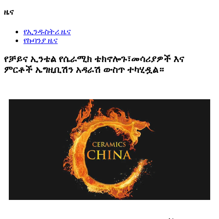
ዜና
የኢንዱስትሪ ዜና
የኩባንያ ዜና
የቻይና ኢንቴል የሴራሚክ ቴክኖሎጉ፣መሳሪያዎች እና
ምርቶች ኤግዚቢሽን አዳራሽ ውስጥ ተካሂዷል።