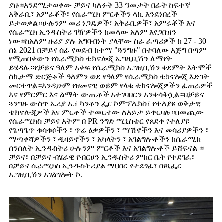
ያዙ።እንደሚታወቀው ቻይና ካለፉት 33 ዓመታት በፊት ከፍተኛ
አቅራቢ፣ አምራቾች፣ የሴራሚክ ምርቶችን ላኪ እንደነበረች
ይታወቃል።ሁሉንም መሪ ነጋዴዎች፣ አቅራቢዎች፣ አምራቾች እና
የሴራሚክ ኢንዱስትሪ ገዥዎችን ከመላው አለም እየጋበዝን
ነው።ከአለም ዙሪያ ያሉ አግባብነት ያላቸው ስራ ፈጣሪዎች ከ 27 - 30
ሰኔ 2021 በቻይና ሰፊ የወደብ ከተማ "ጓንግዙ" በተባለው እጅግ በጣም
የሚጠበቀውን የሴራሚክስ ቴክኖሎጂ ኤግዚቢሽን ለማየት
ይሄዳሉ።የቻይና ዓለም አቀፍ የሴራሚክስ ኤግዚቢሽን ቀደምት እትሞች
ስኬታማ ድርጅቶች ዓለምን ወደ የዓለም የሴራሚክስ ቴክኖሎጂ እድገት
መርተዋል።እንዲሁም የዘመናዊ ወይም የላቁ ቴክኖሎጂዎችን ፈጠራዎች
እና የምርምር እና ልማት ውጤቶች አተገባበርን አንቀሳቅሷል።በቻይና
ጓንግዙ ውስጥ ኤሪያ ኤ፣ ካንቶን ፌር ኮምፕሌክስ፣ የተለያዩ ወቅታዊ
ቴክኖሎጂዎች እና ምርቶች ተመርተው ለእይታ ይቀርባሉ።በመጪው
የሴራሚክስ ቻይና እትም በ PR ንግድ ሚኒስቴር የጸደቀ የተለያዩ
የጌጣጌጥ ቁሳቁሶችን ፣ ጥሬ ዕቃዎችን ፣ ማሽኖችን እና መሳሪያዎችን ፣
ማጣቀሻዎችን ፣ ዲዛይኖችን ፣ አካላትን ፣ አገልግሎቶችን ከሴራሚክ
ሰንሰለት ኢንዱስትሪ ሁሉንም ምርቶች እና አገልግሎቶች ይሸፍናል ።
ቻይና፣ በቻይና ብሄራዊ የብርሀን ኢንዱስትሪ ምክር ቤት የተደገፈ፣
በቻይና ሴራሚክስ ኢንዱስትሪያል ማህበር የተደገፈ፣ በዩኒፌር
ኤግዚቢሽን አገልግሎት ኮ.