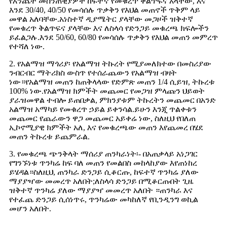
የእንጨት መሰንጠቂያዎች ከፍተኛ የመቁረጥ ቅልጥፍና አላቸው, እና
እንደ 30/40, 40/50 የመሳሰሉ ጥቃቅን የእህል መጠኖች ጥቅም ላይ
መዋል አለባቸው.አነስተኛ ዲያሜትር ያላቸው መጋዞች ዝቅተኛ
የመቁረጥ ቅልጥፍና ያላቸው እና ለስላሳ የድንጋይ መቁረጫ ክፍሎችን
ይፈልጋሉ.እንደ 50/60, 60/80 የመሳሰሉ ጥቃቅን የእህል መጠን መምረጥ
የተሻለ ነው.
2. የአልማዝ ማጎሪያ፡ የአልማዝ ትኩረት የሚያመለክተው በመስሪያው
ንብርብር ማትሪክስ ውስጥ የተሰራጨውን የአልማዝ ብዛት
ነው።የአልማዝ መጠን ከጠቅላላው የድምጽ መጠን 1/4 ሲይዝ, ትኩረቱ
100% ነው.የአልማዝ ክምችት መጨመር የመጋዝ ምላጩን ህይወት
ያራዝመዋል ተብሎ ይጠበቃል, ምክንያቱም ትኩረትን መጨመር በአንድ
አልማዝ አማካይ የመቁረጥ ኃይል ይቀንሳል.ይሁን እንጂ ጥልቀቱን
መጨመር የጨራውን ዋጋ መጨመር አይቀሬ ነው, ስለዚህ የበለጠ
ኢኮኖሚያዊ ክምችት አለ, እና የመቁረጫው መጠን እየጨመረ በሄደ
መጠን ትኩረቱ ይጨምራል.
3. የመቁረጫ ጭንቅላት ማሰሪያ ጠንካራነት፡- በአጠቃላይ አነጋገር
የግንኙነቱ ጥንካሬ ከፍ ባለ መጠን የመልበስ መከላከያው እየጠነከረ
ይሄዳል።ስለዚህ, ጠንካራ ድንጋይ ሲቆርጡ, ከፍተኛ ጥንካሬ ያለው
ማያያዣው መመረጥ አለበት;ለስላሳ ድንጋይ በሚቆርጡበት ጊዜ
ዝቅተኛ ጥንካሬ ያለው ማያያዣ መመረጥ አለበት ።ጠንካራ እና
የተፈጨ ድንጋይ ሲሰነጥሩ, ጥንካሬው መካከለኛ የቢንዲንግ ወኪል
መሆን አለበት.