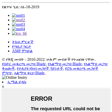
የልጥፍ ጊዜ: ሰኔ-18-2019
ትኩስ ምርቶች
የጣቢያ ካርታ
AMP ሞባይል
© የቅጂ መብት - 2010-2022: ሁሉም መብቶች የተጠበቁ ናቸው.
የሰድር መቁረጫ መጋዝ Blade
,
የአልማዝ መጋዝ Blade
,
የአልማዝ መጋዝ
ቅጠሎች
,
የተለያዩ የክብ መጋዞች ዓይነቶች
,
የሮክ መቁረጫ መጋዞች
ምላጭ
,
አልማዝ ቱርቦ Blade
,
ኢሜል ይላኩ
x