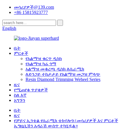
መሳሪያዎች@139.com
+86 15815923777
English
ቤት
ምርቶች
የአልማዝ ቁርጥ ዲስክ
የአልማዝ ካሬ ጎማ
አልማዝ መቁረጫ ዲስክ ለሴራሚክ
ለድንጋይ ተከታታይ የአልማዝ መጋዝ ምላጭ
Resin Diamond Trimming Weheel Series
ዜና
የሚጠየቁ ጥያቄዎች
ስለ እኛ
አግኙን
ቤት
ዜና
የቻይና ኢንቴል የሴራሚክ ቴክኖሎጉ፣መሳሪያዎች እና ምርቶች
ኤግዚቢሽን አዳራሽ ውስጥ ተካሂዷል።