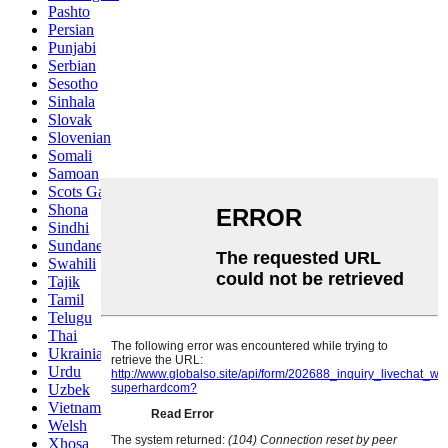
Pashto
Persian
Punjabi
Serbian
Sesotho
Sinhala
Slovak
Slovenian
Somali
Samoan
Scots Gaelic
Shona
Sindhi
Sundanese
Swahili
Tajik
Tamil
Telugu
Thai
Ukrainian
Urdu
Uzbek
Vietnamese
Welsh
Xhosa